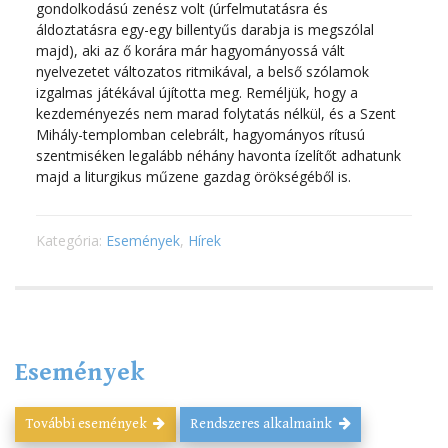
gondolkodású zenész volt (úrfelmutatásra és
áldoztatásra egy-egy billentyűs darabja is megszólal
majd), aki az ő korára már hagyományossá vált
nyelvezetet változatos ritmikával, a belső szólamok
izgalmas játékával újította meg. Reméljük, hogy a
kezdeményezés nem marad folytatás nélkül, és a Szent
Mihály-templomban celebrált, hagyományos rítusú
szentmiséken legalább néhány havonta ízelítőt adhatunk
majd a liturgikus műzene gazdag örökségéből is.
Kategória:
Események
,
Hírek
Események
További események
Rendszeres alkalmaink