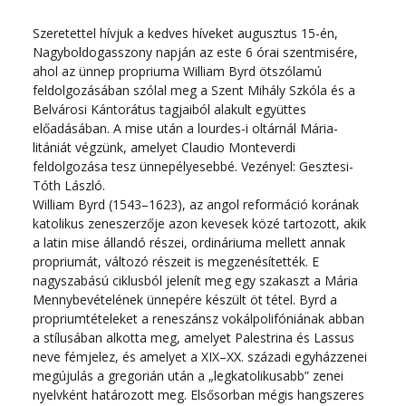
Szeretettel hívjuk a kedves híveket augusztus 15-én,
Nagyboldogasszony napján az este 6 órai szentmisére,
ahol az ünnep propriuma William Byrd ötszólamú
feldolgozásában szólal meg a Szent Mihály Szkóla és a
Belvárosi Kántorátus tagjaiból alakult együttes
előadásában. A mise után a lourdes-i oltárnál Mária-
litániát végzünk, amelyet Claudio Monteverdi
feldolgozása tesz ünnepélyesebbé. Vezényel: Gesztesi-
Tóth László.
William Byrd (1543–1623), az angol reformáció korának
katolikus zeneszerzője azon kevesek közé tartozott, akik
a latin mise állandó részei, ordináriuma mellett annak
propriumát, változó részeit is megzenésítették. E
nagyszabású ciklusból jelenít meg egy szakaszt a Mária
Mennybevételének ünnepére készült öt tétel. Byrd a
propriumtételeket a reneszánsz vokálpolifóniának abban
a stílusában alkotta meg, amelyet Palestrina és Lassus
neve fémjelez, és amelyet a XIX–XX. századi egyházzenei
megújulás a gregorián után a „legkatolikusabb” zenei
nyelvként határozott meg. Elsősorban mégis hangszeres