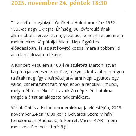
2023. november 24. péntek 18:30
Tisztelettel meghívjuk Önöket a Holodomor (az 1932-
1933-as nagy Ukrajnai Éhínség) 90. évfordulójának
alkalmából szervezett, nagyszabású koncert-requiemre a
méltán híres Kárpátaljai Állami Népi Együttes
előadásában, és az azt követő közös imára a többmillió
ártatlan áldozat emlékére.
A Koncert Requiem a 100 éve született Márton István
kárpátaljai zeneszerző műve, melynek kottáját nemrégen
találták meg, így a Kárpátaljai Állami Népi Együttes egy
valódi ősbemutatót tart majd ebből a rendkívüli műből,
mely méltó emléket állít az ukrán népet ért hatalmas
tragédia ártatlan áldozatainak emlékére.
Várjuk Önt is a Holodomor emléknapja előestéjén, 2023.
november 24-én 18:30-kor a Belvárosi Szent Mihály
templomban (Budapest, 5. kerület, Váci u. 47/B – nem
messze a Ferenciek terétől)!