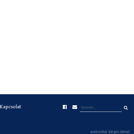
Kapcsolat
weboldal:
kérges dániel