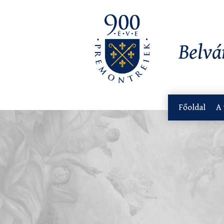
Belvá
Főoldal
A