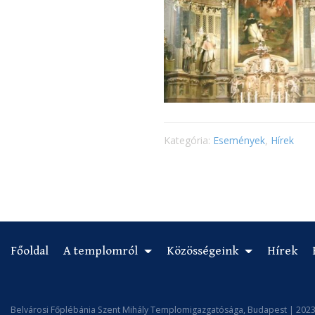
Kategória:
Események
,
Hírek
Főoldal
A templomról
Közösségeink
Hírek
Belvárosi Főplébánia Szent Mihály Templomigazgatósága, Budapest | 2023