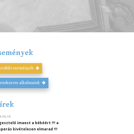
semények
ovábbi események
endszeres alkalmaink
írek
6.06.18.
gesztelő imaest a békéért !!! a
sperás kivételesen elmarad !!!