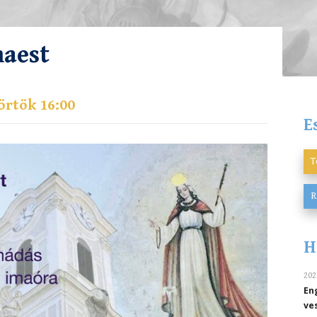
maest
örtök 16:00
E
T
R
H
202
En
ve