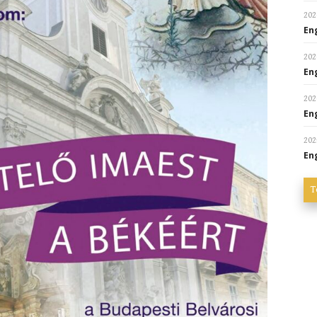
202
En
202
En
202
En
202
En
T