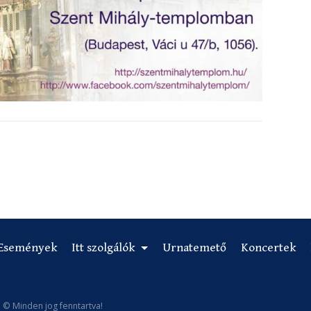
Események
Itt szolgálók
Urnatemető
Koncertek
 © Minden jog fenntartva!