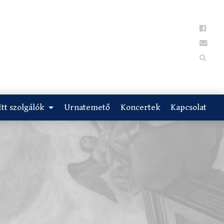
Itt szolgálók
Urnatemető
Koncertek
Kapcsolat