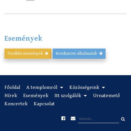
page
Események
További események
Rendszeres alkalmaink
Főoldal
A templomról
Közösségeink
Hírek
Események
Itt szolgálók
Urnatemető
Koncertek
Kapcsolat