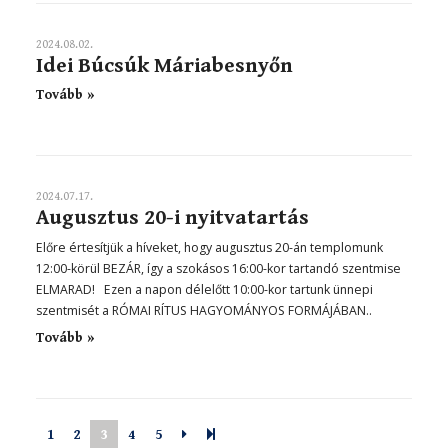
2024.08.02.
Idei Búcsúk Máriabesnyőn
Tovább »
2024.07.17.
Augusztus 20-i nyitvatartás
Előre értesítjük a híveket, hogy augusztus 20-án templomunk
12:00-körül BEZÁR, így a szokásos 16:00-kor tartandó szentmise
ELMARAD! Ezen a napon délelőtt 10:00-kor tartunk ünnepi
szentmisét a RÓMAI RÍTUS HAGYOMÁNYOS FORMÁJÁBAN..
Tovább »
Next
11
1
2
3
4
5