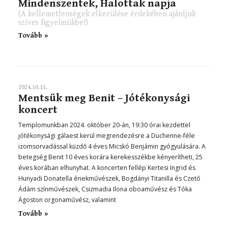
Mindenszentek, Halottak napja
(A kellemetlenségek elkerülése érdekében ajánljuk
szíves figyelmükbe!)
Tovább »
2024.10.15.
Mentsük meg Benit – Jótékonysági
koncert
Templomunkban 2024. október 20-án, 19:30 órai kezdettel
jótékonysági gálaest kerül megrendezésre a Duchenne-féle
izomsorvadással küzdő 4 éves Micskó Benjámin gyógyulására. A
betegség Benit 10 éves korára kerekesszékbe kényerítheti, 25
éves korában elhunyhat. A koncerten fellép Kertesi Ingrid és
Hunyadi Donatella énekművészek, Bogdányi Titanilla és Czető
Ádám színművészek, Csizmadia Ilona oboaművész és Tóka
Ágoston orgonaművész, valamint
Tovább »